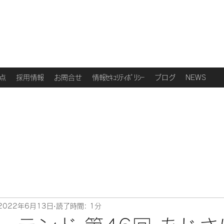
点
採用情報
お問合せ
情報ｾｷｭﾘﾃｨﾎﾟﾘｼｰ
ブログ
NEWS
2022年6月13日
読了時間: 1分