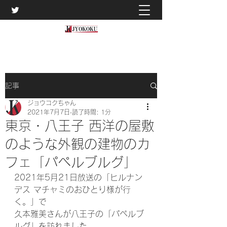
記事
ジョウコクちゃん
2021年7月7日
読了時間: 1分
東京・八王子 西洋の屋敷
のような外観の建物のカ
フェ「パペルブルグ」
2021年5月21日放送の「ヒルナン
デス マチャミのおひとり様が行
く。」で
久本雅美さんが八王子の「パペルブ
ルグ」を訪れました。