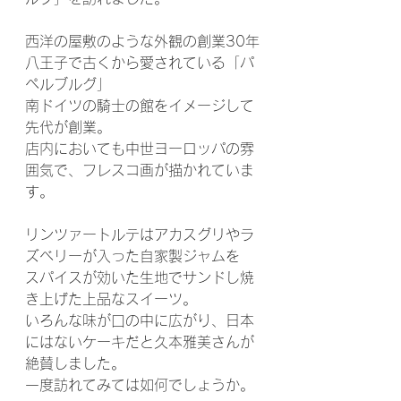
西洋の屋敷のような外観の創業30年
八王子で古くから愛されている「パ
ペルブルグ」
南ドイツの騎士の館をイメージして
先代が創業。
店内においても中世ヨーロッパの雰
囲気で、フレスコ画が描かれていま
す。
リンツァートルテはアカスグリやラ
ズベリーが入った自家製ジャムを
スパイスが効いた生地でサンドし焼
き上げた上品なスイーツ。
いろんな味が口の中に広がり、日本
にはないケーキだと久本雅美さんが
絶賛しました。
一度訪れてみては如何でしょうか。