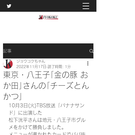
記事
ジョウコクちゃん
2022年11月17日
読了時間: 1分
東京・八王子｢金の豚 お
か田｣さんの｢チーズとん
かつ｣
10月3日(火)TBS放送「バナナサン
ド」に出演した
松下洸平さんは地元・八王子市グル
メをかけて勝負しました。
メニューが書かれたカードでババ抜