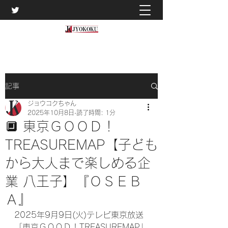
記事
ジョウコクちゃん
2025年10月8日
読了時間: 1分
🔲 東京ＧＯＯＤ！
TREASUREMAP【子ども
から大人まで楽しめる企
業 八王子】『ＯＳＥＢ
Ａ』
2025年9月9日(火)テレビ東京放送
「東京ＧＯＯＤ！TREASUREMAP」