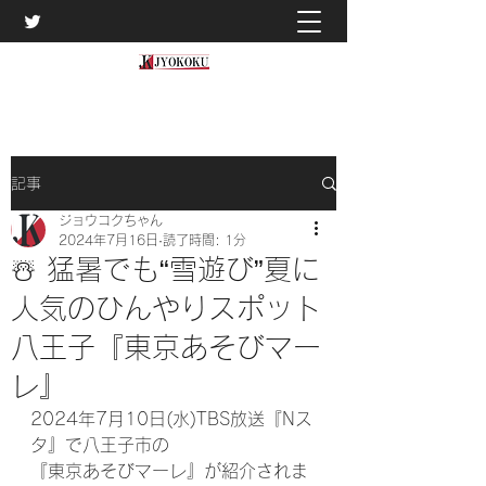
記事
ジョウコクちゃん
2024年7月16日
読了時間: 1分
☃️ 猛暑でも“雪遊び”夏に
人気のひんやりスポット
八王子『東京あそびマー
レ』
2024年7月10日(水)TBS放送『Nス
タ』で八王子市の
『東京あそびマーレ』が紹介されま