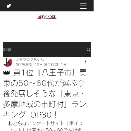
記事
ジョウコクちゃん
2025年3月19日
読了時間: 1分
👑 第1位『八王子市』関
東の50～60代が選ぶ今
後発展しそうな「東京・
多摩地域の市町村」ラン
キングTOP30！
ねとらぼアンケートサイト「ボイス
ノート」は関東の50～60代を対象