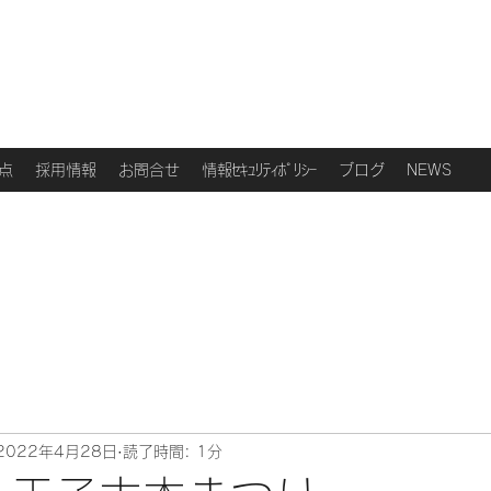
点
採用情報
お問合せ
情報ｾｷｭﾘﾃｨﾎﾟﾘｼｰ
ブログ
NEWS
2022年4月28日
読了時間: 1分