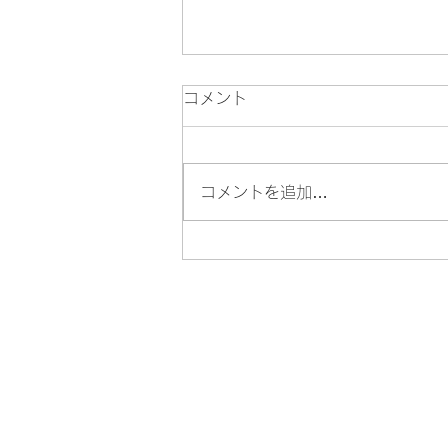
コメント
コメントを追加…
🦁 八王子・迫力の舞と響く音
色 地域で息づく８つの獅子舞