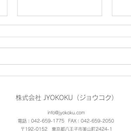
🏮『八王子まつり』8月7日
🍤
(金)・8日(土)・9日(日) の開
る！
催
スポ
株式会社 JYOKOKU（ジョウコク）
ろろ
info@jyokoku.com
電話：042-659-1775
FAX：042-659-2050
〒192-0152 東京都八王子市美山町2424-1