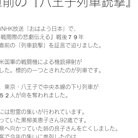
戦直前の『八王子列車銃撃
(火)NHK放送「おはよう日本」で、
終戦間際の悲劇伝える』戦後７９年
直前の「列車銃撃」を証言で迫りました。
米国軍の戦闘機による機銃掃射が
した。標的の一つとされたのが列車です。
、東京・八王子で中央本線の下り列車が
５２人が命を奪われました。
には慰霊の集いが行われています。
っていた黒柳美恵子さん92歳です。
県へ向かっていた姉の良子さんを亡くしました。
客で今年の集いに参列したのは