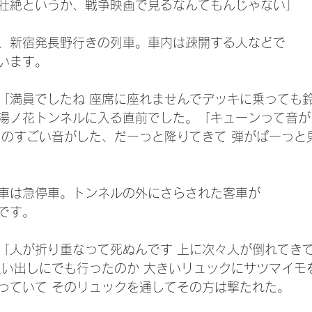
壮絶というか、戦争映画で見るなんてもんじゃない」
、新宿発長野行きの列車。車内は疎開する人などで
います。
「満員でしたね 座席に座れませんでデッキに乗っても
湯ノ花トンネルに入る直前でした。「キューンって音が
ものすごい音がした、だーっと降りてきて 弾がぱーっと
車は急停車。トンネルの外にさらされた客車が
です。
「人が折り重なって死ぬんです 上に次々人が倒れてき
買い出しにでも行ったのか 大きいリュックにサツマイモ
っていて そのリュックを通してその方は撃たれた。