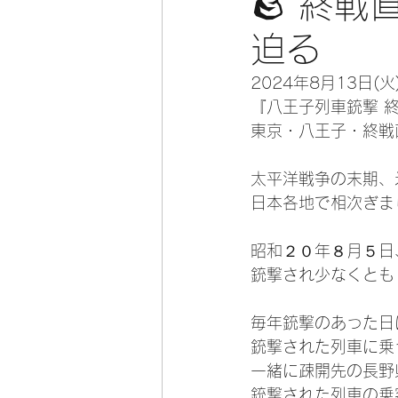
🪨 終
迫る
2024年8月13日
『八王子列車銃撃 
東京・八王子・終戦
太平洋戦争の末期、
日本各地で相次ぎま
昭和２０年８月５日
銃撃され少なくとも
毎年銃撃のあった日
銃撃された列車に乗
一緒に疎開先の長野
銃撃された列車の乗