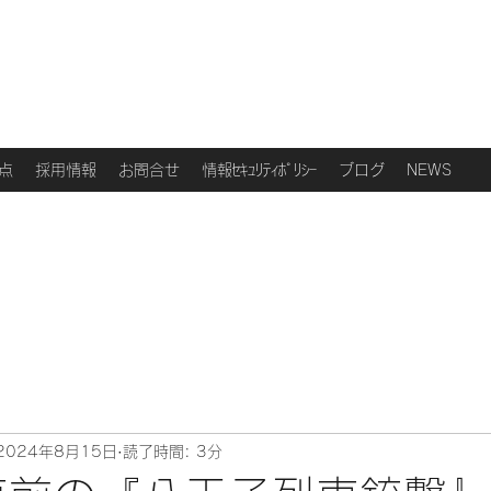
点
採用情報
お問合せ
情報ｾｷｭﾘﾃｨﾎﾟﾘｼｰ
ブログ
NEWS
2024年8月15日
読了時間: 3分