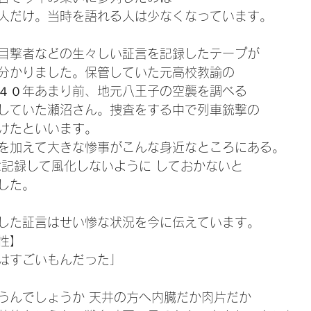
人だけ。当時を語れる人は少なくなっています。
目撃者などの生々しい証言を記録したテープが
分かりました。保管していた元高校教諭の
４０年あまり前、地元八王子の空襲を調べる
していた瀬沼さん。捜査をする中で列車銃撃の
けたといいます。
を加えて大きな惨事がこんな身近なところにある。
は記録して風化しないように しておかないと
した。
した証言はせい惨な状況を今に伝えています。
性】
はすごいもんだった」
うんでしょうか 天井の方へ内臓だか肉片だか