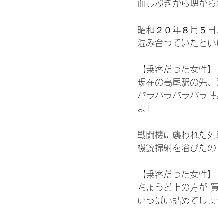
血しぶきから塊から
昭和２０年８月５日
混み合っていたとい
【乗客だった女性】
現在の高尾駅の先、
バラバラバラバラ 
よ」
戦闘機に襲われた列
機銃掃射を浴びたの
【乗客だった女性】
ちょうど上の方が 
いっぱい詰めてしょ