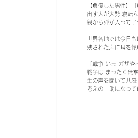
【負傷した男性】「
出す人が大勢 寝転
親から弾が入って子
世界各地では今日も
残された声に耳を傾
「戦争 いま ガザ
戦争は まったく無
生の声を聞いて共感
考えの一助になって