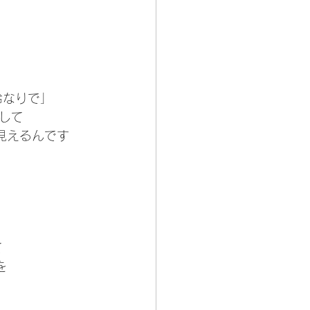
鈴なりで」
して
見えるんです
て
を