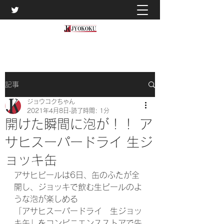
記事
ジョウコクちゃん
2021年4月8日
読了時間: 1分
開けた瞬間に泡が！！ ア
サヒスーパードライ 生ジ
ョッキ缶
アサヒビールは6日、缶のふたが全
開し、ジョッキで飲む生ビールのよ
うな泡が楽しめる
「アサヒスーパードライ　生ジョッ
キ缶」をコンビニエンスストアで先