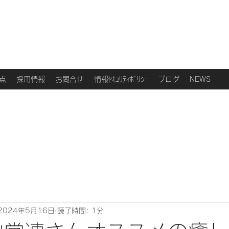
点
採用情報
お問合せ
情報ｾｷｭﾘﾃｨﾎﾟﾘｼｰ
ブログ
NEWS
2024年5月16日
読了時間: 1分