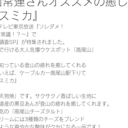
尾山常連さんオススメの癒
スミカ』
水)テレビ東京放送『ソレダメ！
非常識！？～』で
調査SP』が特集されました。
円で行ける大人気爆ウケスポット「高尾山」
知っている登山の疲れを癒してくれる
いえば、ケーブルカー高尾山駅下りて
スミカ』
天狗焼」です。サクサクノ香ばしい生地に
道産の黒豆あんが登山の疲れを癒してくれます。
気の「高尾山チーズタルト」
リームには3種類のチーズをブレンド
ような爽やかな酸味がクセになる一品です！