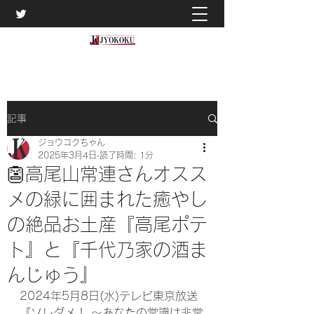
記事
ジョウコクちゃん
2025年3月4日
読了時間: 1分
👺高尾山常連さんオスス
メの緑に囲まれた癒やし
の絶品お土産『高尾ポテ
ト』と『千代乃家の酒ま
んじゅう』
2024年5月8日(水)テレビ東京放送
『ソレダメ！ ～あなたの常識は非常