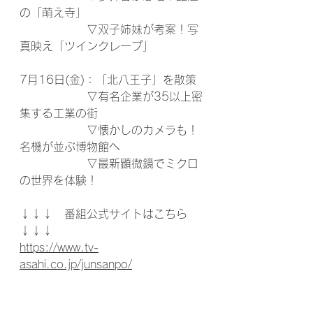
の「萌え寺」
　　　　　　▽双子姉妹が考案！写
真映え「ツインクレープ」
7月16日(金)：「北八王子」を散策
　　　　　　▽有名企業が35以上密
集する工業の街
　　　　　　▽懐かしのカメラも！
名機が並ぶ博物館へ
　　　　　　▽最新顕微鏡でミクロ
の世界を体験！
↓↓↓　番組公式サイトはこちら　
↓↓↓
https://www.tv-
asahi.co.jp/junsanpo/