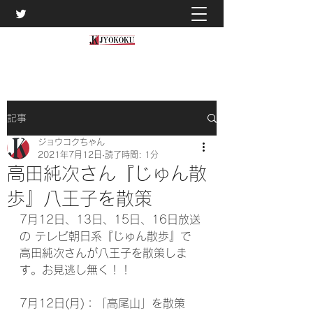
記事
ジョウコクちゃん
2021年7月12日
読了時間: 1分
高田純次さん『じゅん散
歩』八王子を散策
7月12日、13日、15日、16日放送
の テレビ朝日系『じゅん散歩』で
高田純次さんが八王子を散策しま
す。お見逃し無く！！
7月12日(月)：「高尾山」を散策