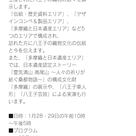
示します。
「伝統・歴史資料エリア」、「デザ
インコンペ＆製品エリア」、
「多摩織と日本遺産エリア」など5
つのエリアで構成され、
訪れた方に八王子の織物文化の伝統
と今を伝えます。
また、「多摩織と日本遺産エリア」
では、日本遺産認定ストーリー
「霊気満山 高尾山 ～人々の祈りが
紡ぐ桑都物語～」の構成文化財
「多摩織」の展示や、「八王子車人
形」「八王子芸妓」による実演も行
います。
■日時：1月28・29日の午前10時
～午後5時
■プログラム