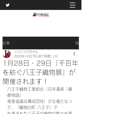
記事
ジョウコクちゃん
2023年1月27日
読了時間: 1分
1月28日・29日「千百年
を紡ぐ八王子織物展」が
開催されます！
八王子織物工業組合（日本遺産「桑
都物語」
推進協議会構成団体）が主催となっ
て、「織物の町 八王子」で
生産された八王子の織物の数々を展