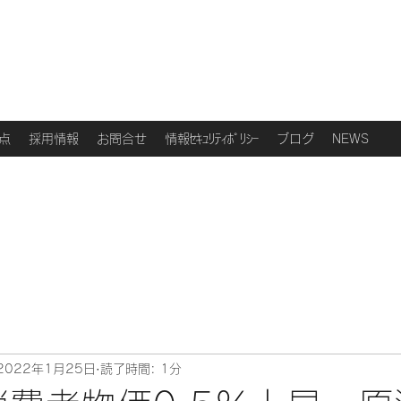
点
採用情報
お問合せ
情報ｾｷｭﾘﾃｨﾎﾟﾘｼｰ
ブログ
NEWS
2022年1月25日
読了時間: 1分