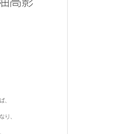
原油高影
ば、
なり、
。