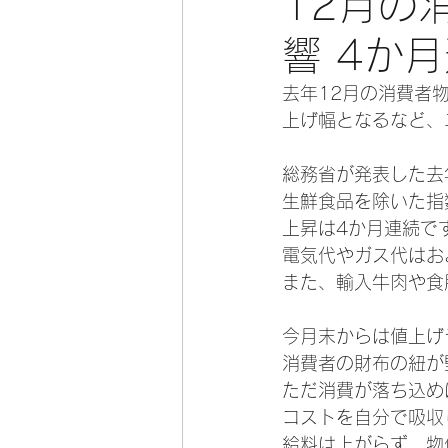
12月の
響 4か
去年12月の消費者
上げ幅となるなど、
総務省が発表した去
生鮮食品を除いた指
上昇は4か月連続で
電気代やガス代はお
また、輸入牛肉や食
今月末からは値上げ
消費者の財布の紐が
ただ消費が落ち込め
コストを自分で吸収
給料は上がらず、物