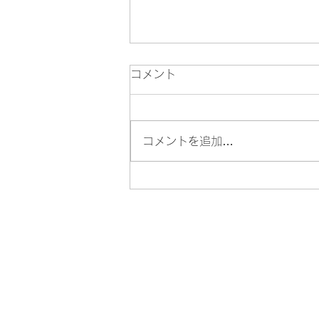
コメント
コメントを追加…
🦁 八王子・迫力の舞と響く音
色 地域で息づく８つの獅子舞