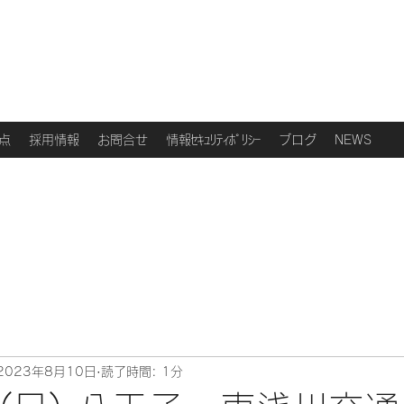
点
採用情報
お問合せ
情報ｾｷｭﾘﾃｨﾎﾟﾘｼｰ
ブログ
NEWS
2023年8月10日
読了時間: 1分