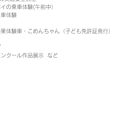
・白バイの乗車体験(午前中）
の乗車体験
ベルト効果体験車・こめんちゃん（子ども免許証発行）
プ
画コンクール作品展示  など