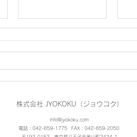
🏮『八王子まつり』8月7日
🍤
(金)・8日(土)・9日(日) の開
る！
催
スポ
株式会社 JYOKOKU（ジョウコク）
ろろ
info@jyokoku.com
電話：042-659-1775
FAX：042-659-2050
〒192-0152 東京都八王子市美山町2424-1