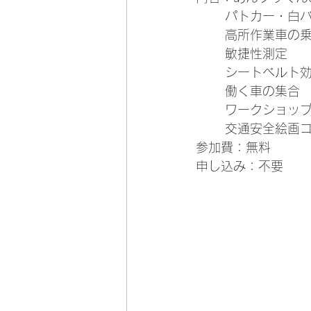
    　パトカー
    　高所作業車
    　敏捷性測定
    　シート
    　働く車の集合
    　ワークショッ
    　交通安全絵
参加費：無料
申し込み：不要