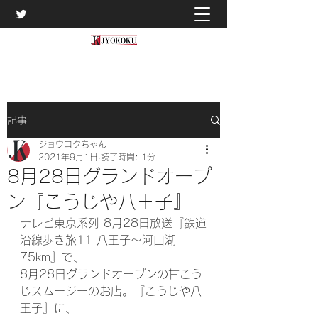
記事
ジョウコクちゃん
2021年9月1日
読了時間: 1分
8月28日グランドオープ
ン『こうじや八王子』
テレビ東京系列 8月28日放送『鉄道
沿線歩き旅11 八王子～河口湖
75km』で、
8月28日グランドオープンの甘こう
じスムージーのお店。『こうじや八
王子』に、