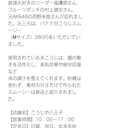
鉄道大好きのリーダー福澤朗さん、
フルーツポンチの村上健志さん、
元AKB48の西野未姫さんが訪れまし
た。お三方は、バナナ甘こうじスム
ージー
（Мサイズ）380円をいただいてい
ました。
使用されている米こうじは、腸の働
きを活性化し、美肌効果や疲労回復
など
体の調子を整えてくれます。砂糖は
使わず、素材の甘さだけで作られた
スムージーは絶品と紹介されまし
た。
【店舗名】こうじや八王子
【営業時間】10：00～17：00
【定休日】日曜、祝日、年末年始