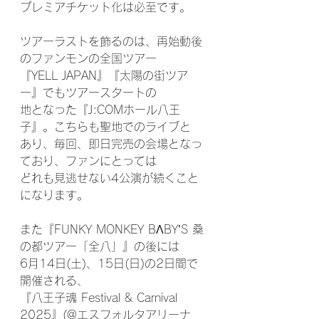
プレミアチケット化は必至です。
ツアーラストを飾るのは、再始動後
のファンモンの全国ツアー
『YELL JAPAN』『太陽の街ツア
ー』でもツアースタートの
地となった『J:COMホール八王
子』。こちらも聖地でのライブと
あり、毎回、即日完売の会場となっ
ており、ファンにとっては
どれも見逃せない4公演が続くこと
になります。
また『FUNKY MONKEY BΛBY’S 桑
の都ツアー「全八」』の後には
6月14日(土)、15日(日)の2日間で
開催される、
『八王子魂 Festival & Carnival 
2025』(@エスフォルタアリーナ