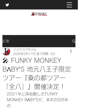
記事
ジョウコクちゃん
2025年2月17日
読了時間: 3分
🎤 FUNKY MONKEY
BΛBY’S 地元八王子限定
ツアー『桑の都ツアー
「全八」』開催決定！
2021年に再始動したFUNKY 
MONKEY BΛBY’Sが、来年2026年
の