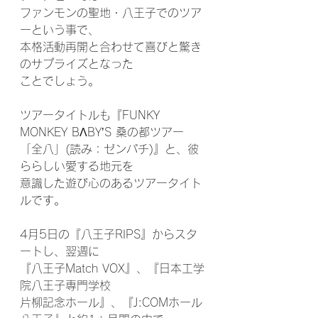
ファンモンの聖地・八王子でのツア
ーという事で、
本格活動再開と合わせて喜びと驚き
のサプライズとなった
ことでしょう。
ツアータイトルも『FUNKY 
MONKEY BΛBY’S 桑の都ツアー
「全八」(読み：ゼンパチ)』と、彼
ららしい愛する地元を
意識した遊び心のあるツアータイト
ルです。
4月5日の『八王子RIPS』からスタ
ートし、翌週に
『八王子Match VOX』、『日本工学
院八王子専門学校 
片柳記念ホール』、『J:COMホール