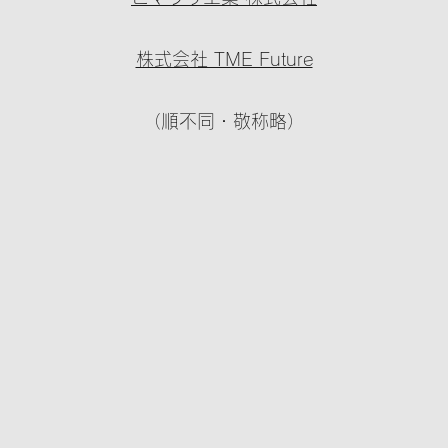
​株式会社 TME Future
（順不同・敬称略）