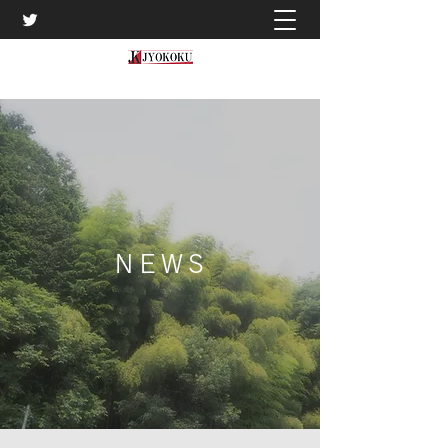
​ＮＥＷＳ