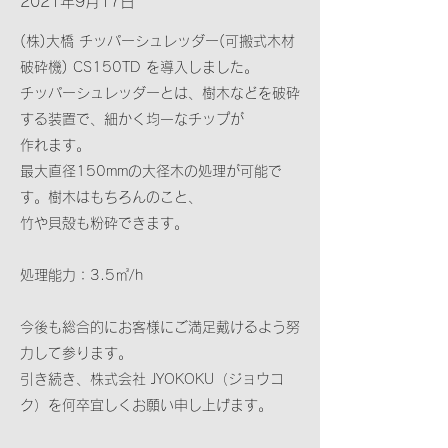
2021年9月17日
(株)大橋 チッパーシュレッダー(可搬式木材
破砕機) CS150TD を導入しました。
チッパーシュレッダーとは、樹木などを破砕
する装置で、細かく均一なチップが
作れます。
最大直径150mmの大径木の処理が可能で
す。樹木はもちろんのこと、
竹や貝殻も粉砕できます。
処理能力：3.5㎥/h
今後も総合的にお客様にご満足戴けるよう努
力して参ります。
引き続き、株式会社 JYOKOKU（ジョウコ
ク）を何卒宜しくお願い申し上げます。