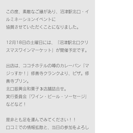
この度、素敵なご縁があり、沼津駅北口・イ
ルミネーションイベントに
協賛させていただくことになりました。
12月18日の土曜日には、「沼津駅北口クリ
スマスワインマーケット」が開催予定です。
出店は、ココチホテルの噂のカレーパン「マ
ジっすか！」修善寺クランクより、ピザ。修
善寺プリン。
北口振興会和菓子３店舗詰合せ。
実行委員会「ワイン・ビール・ソーセージ」
などなど！
是非とも足を運んでみてください！！
口コミでの情報拡散と、当日の参加をよろし