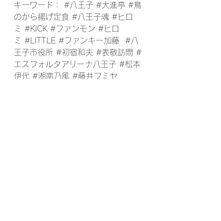
キーワード： 
#八王子
#大進亭
#鳥
のから揚げ定食
#八王子魂
#ヒロ
ミ
#KICK
#ファンモン
#ヒロ
ミ
#LITTLE
#ファンキー加藤
#八
王子市役所
#初宿和夫
#表敬訪問
#
エスフォルタアリーナ八王子
#松本
伊代
#湘南乃風
#藤井フミヤ
すべて表示
最新記事