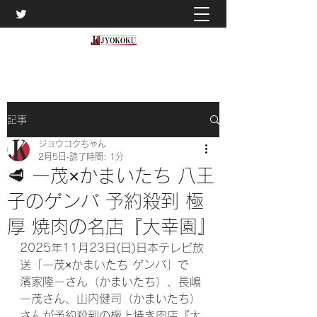
記事
ジョウコクちゃん
2月5日
読了時間: 1分
🥩 一茂×かまいたち 八王
子のゲンバ 予約殺到 極
厚 焼肉の名店『大幸園』
2025年11月23日(日)日本テレビ放
送「一茂×かまいたち ゲンバ」で
濱家隆一さん（かまいたち）、長嶋
一茂さん、山内健司（かまいたち）
さんが予約殺到の極上焼き肉店『大