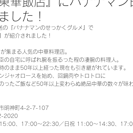
東華飯店』にバナナマン
ました！
S放送の『バナナマンのせっかくグルメ』で
』が紹介されました！
方が集まる人気の中華料理店。
臣の自宅に呼ばれ腕を振るった程の凄腕の料理人。
時のまま50年以上経った現在も引き継がれています。
ンジャオロースを始め、回鍋肉やトロトロに
のったご飯など50年以上変わらぬ絶品中華の数々が味
神町4-2-7-107
-2020
:00、17:00～22:30／日祝 11:00～14:30、17:0