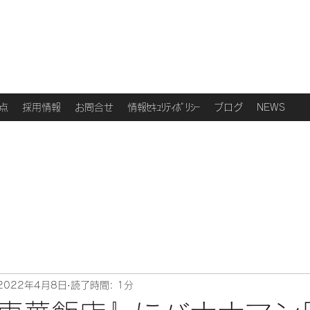
点
採用情報
お問合せ
情報ｾｷｭﾘﾃｨﾎﾟﾘｼｰ
ブログ
NEWS
2022年4月8日
読了時間: 1分