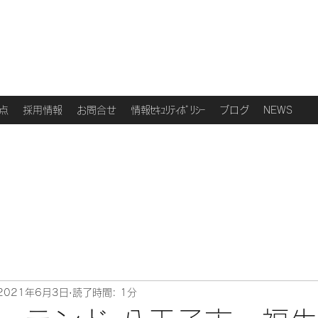
点
採用情報
お問合せ
情報ｾｷｭﾘﾃｨﾎﾟﾘｼｰ
ブログ
NEWS
2021年6月3日
読了時間: 1分