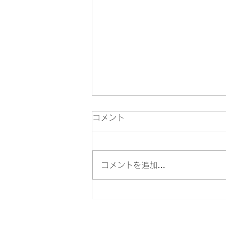
コメント
コメントを追加…
🏮『八王子まつり』8月7日
(金)・8日(土)・9日(日) の開