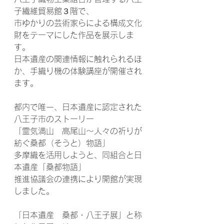
子繊維貿易館３階で、
市ゆかりの芸術家らによる構成文化
財をテーマにした作品を展示しま
す。
日本遺産の関連情報に触れられるほ
か、手織り機の体験講座が開催され
ます。
都内で唯一、日本遺産に認定された
八王子市のストーリー
「霊気満山　高尾山～人々の祈りが
紡ぐ桑都（そうと）物語」
多摩織を活用しようと、同組合と日
本遺産「桑都物語」
推進協議会の連携により開館が実現
しました。
「日本遺産　桑都・八王子展」と称