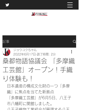
記事
ジョウコクちゃん
2022年6月17日
読了時間: 2分
桑都物語協議会 「多摩織
工芸館」オープン！手織
り体験も！
日本遺産の構成文化財の一つ「多摩
織」に焦点を当てた新拠点
「多摩織工芸館」が6月5日、八王子
市八幡町に開館しました。
八王子織物工業組合が管理する八王