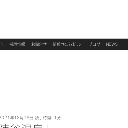
点
採用情報
お問合せ
情報ｾｷｭﾘﾃｨﾎﾟﾘｼｰ
ブログ
NEWS
2021年12月16日
読了時間: 1分