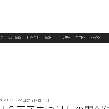
点
採用情報
お問合せ
情報ｾｷｭﾘﾃｨﾎﾟﾘｼｰ
ブログ
NEWS
2021年5月24日
読了時間: 1分