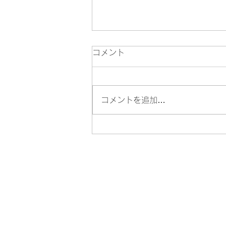
コメント
コメントを追加…
🦁 八王子・迫力の舞と響く音
色 地域で息づく８つの獅子舞