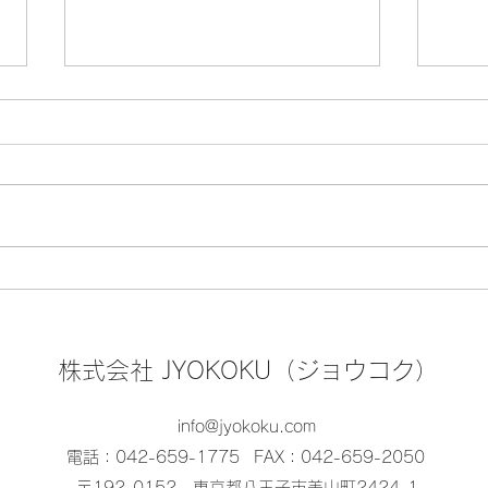
🏮『八王子まつり』8月7日
🍤
(金)・8日(土)・9日(日) の開
る！
催
スポ
株式会社 JYOKOKU（ジョウコク）
ろろ
info@jyokoku.com
電話：042-659-1775
FAX：042-659-2050
〒192-0152 東京都八王子市美山町2424-1