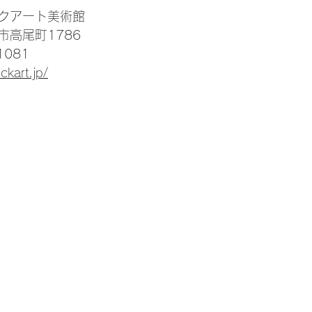
クアート美術館
高尾町1786
1081
ckart.jp/