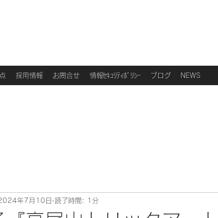
点
採用情報
お問合せ
情報ｾｷｭﾘﾃｨﾎﾟﾘｼｰ
ブログ
NEWS
2024年7月10日
読了時間: 1分