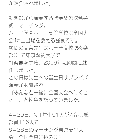
が紹介されました。
動きながら演奏する吹奏楽の総合芸
術・マーチング。
八王子学園八王子高等学校は全国大
会15回出場を数える強豪です。
顧問の高梨先生は八王子高校吹奏楽
部OBで東京藝術大学で
打楽器を専攻、2009年に顧問に就
任しました。
この日は先生への誕生日サプライズ
演奏が披露され
『みんなと一緒に全国大会へ行くこ
と！』と抱負を語っていました。
4月29日、新1年生51人が入部し総
部員116人で
8月28日のマーチング東京支部大
会・全国金賞に挑みます。